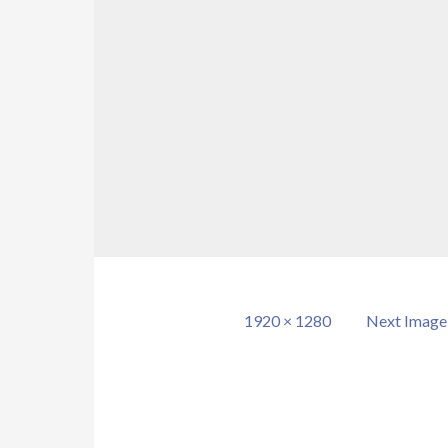
Full
1920 × 1280
Next Image
size