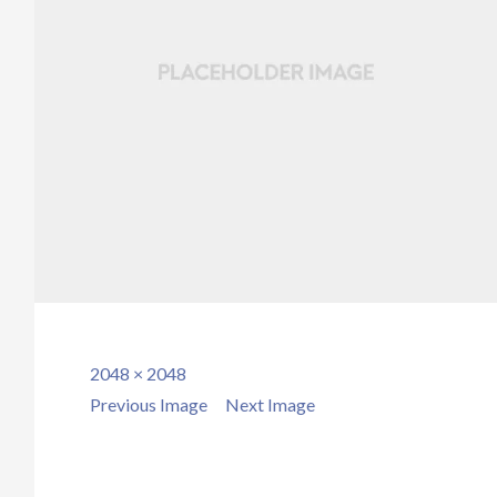
Full
2048 × 2048
size
Previous Image
Next Image