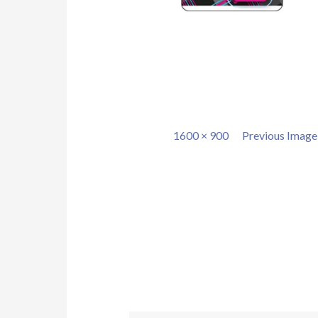
Full
1600 × 900
Previous Image
size